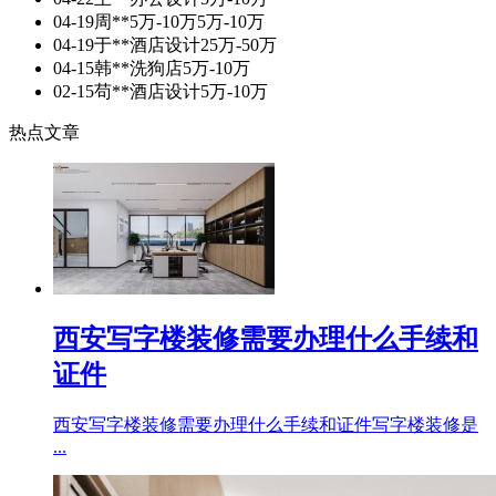
04-19
周**
5万-10万
5万-10万
04-19
于**
酒店设计
25万-50万
04-15
韩**
洗狗店
5万-10万
02-15
苟**
酒店设计
5万-10万
热点文章
西安写字楼装修需要办理什么手续和
证件
西安写字楼装修需要办理什么手续和证件写字楼装修是
...