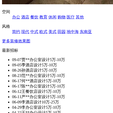
空间
办公
酒店
餐饮
教育
休闲
购物
医疗
其他
风格
简约
现代
中式
欧式
美式
田园
地中海
东南亚
更多装修效果图
最新招标
09-07
贾**
办公室设计
5万-10万
09-05
季
酒店设计
5万-10万
08-26
孙
酒店设计
5万-10万
08-23
范**
办公室设计
5万-10万
06-17
何**
酒店设计
5万-10万
06-17
陈**
办公室设计
5万-10万
06-12
王
餐饮店设计
5万-10万
06-11
严**
办公室设计
5万-10万
06-09
李
酒店设计
10万-25万
04-29
李
办公室设计
5万-10万
04-22
王**
办公设计
5万-10万